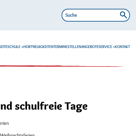
Suche
nach:
EITE
SCHULE
HORT
NEUIGKEITEN
TERMINE
STELLENANGEBOTE
SERVICE
KONTAKT
und schulfreie Tage
erien
 Weihnachtsferien