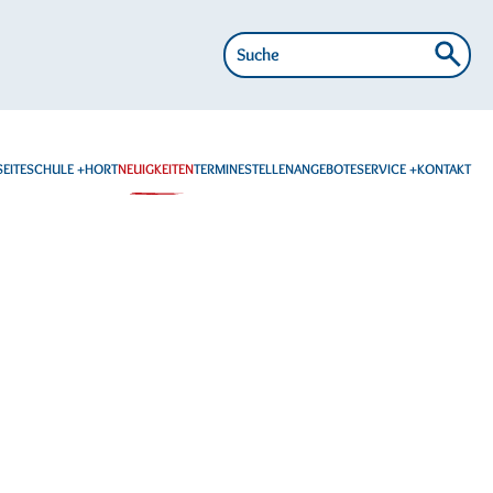
Suche
nach:
EITE
SCHULE
HORT
NEUIGKEITEN
TERMINE
STELLENANGEBOTE
SERVICE
KONTAKT