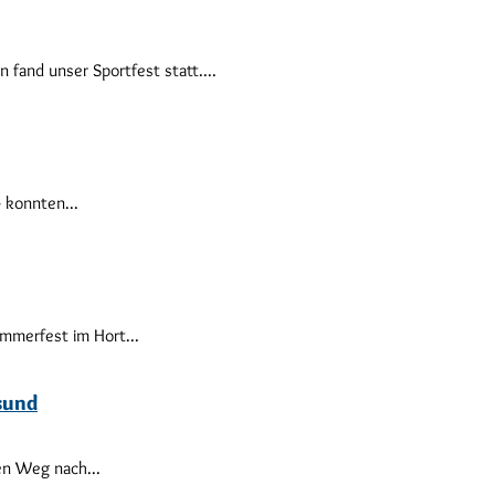
fand unser Sportfest statt....
 konnten...
mmerfest im Hort...
lsund
en Weg nach...